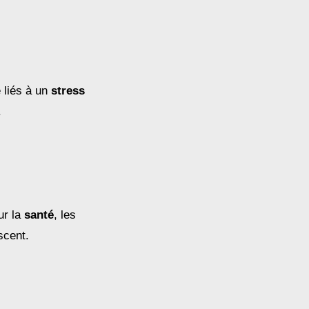
 liés à un
stress
.
ur la
santé
, les
escent.