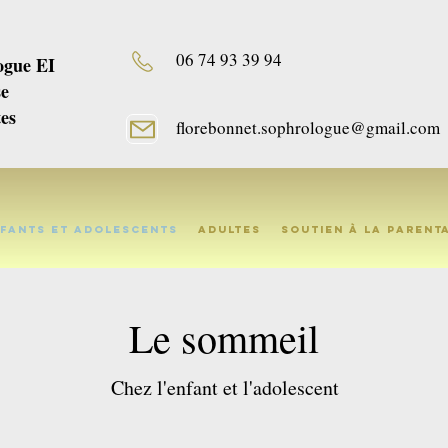
06 74 93 39 94
gue EI
se
es
florebonnet.sophrologue@gmail.com
fants et adolescents
Adultes
Soutien à la parent
Le sommeil
Chez l'enfant et l'adolescent