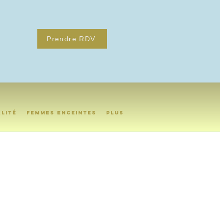
Prendre RDV
alité
Femmes enceintes
Plus