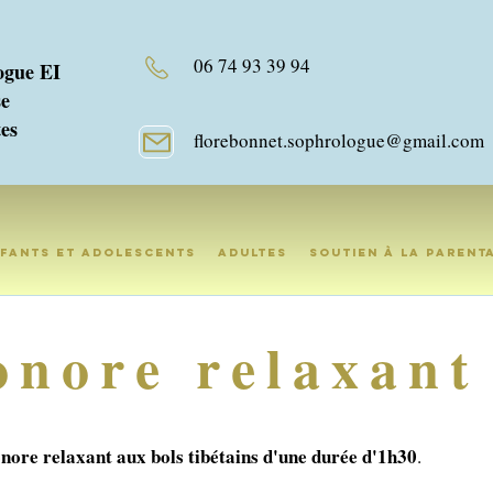
06 74 93 39 94
gue EI
se
es
florebonnet.sophrologue@gmail.com
fants et adolescents
Adultes
Soutien à la parent
onore relaxant
onore relaxant aux bols tibétains d'une durée d'1h30
.