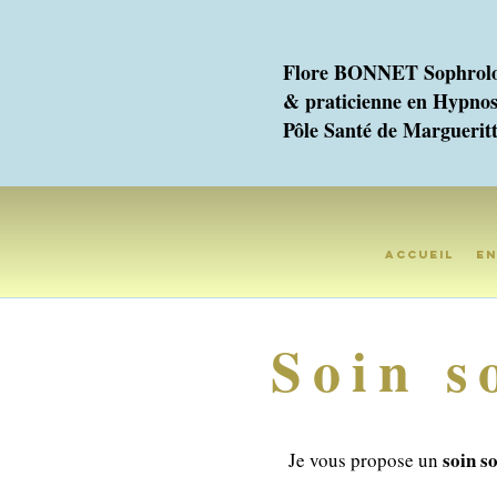
Flore BONNET Sophrolo
& praticienne en Hypno
Pôle Santé de Margueritt
Accueil
En
Soin s
soin s
Je vous propose un