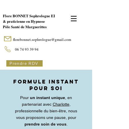
Flore BONNET Sophrologue EI
& praticienne en Hypnose
Pôle Santé de Marguerittes
florebonnet.sophrologue@gmail.com
06 74 93 39 94
Prendre RDV
FORMULE INSTANT
POUR SOI
Pour
un instant unique
, en
partenariat avec
Charlotte
,
professionnelle du bien-être, nous
vous proposons une pause, pour
prendre soin de vous
.