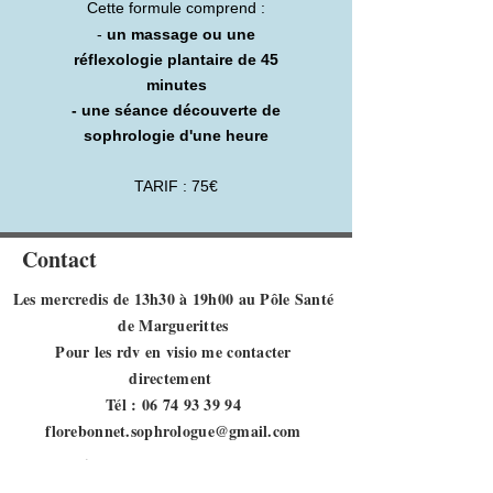
Cette formule comprend :
-
un massage ou une
réflexologie plantaire de 45
minutes
- une séance découverte de
sophrologie d'une heure
TARIF : 75€
Contact
Les mercredis de 13h30 à 19h00 au Pôle Santé
de Marguerittes
Pour les rdv en visio me contacter
directement
​​Tél :
06 74 93 39 94
florebonnet.sophrologue@gmail.com
Le règlement se fait par
chèque ou espèces à la fin de chaque séance
.
En cas d’annulation ou de demande de déplacement d’un rendez-vous,