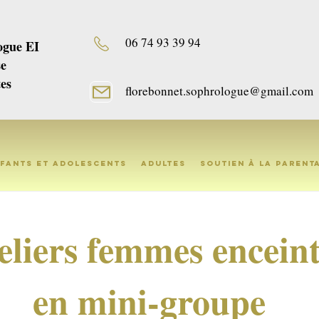
06 74 93 39 94
gue EI
se
es
florebonnet.sophrologue@gmail.com
fants et adolescents
Adultes
Soutien à la parent
eliers femmes enceint
en mini-groupe