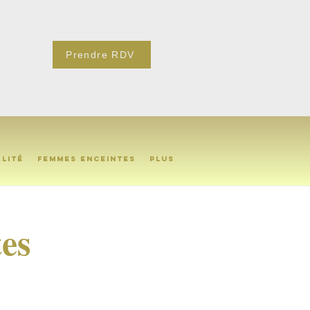
Prendre RDV
alité
Femmes enceintes
Plus
es