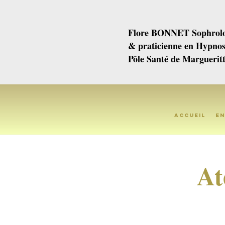
Flore BONNET Sophrolo
& praticienne en Hypno
Pôle Santé de Margueritt
Accueil
En
At